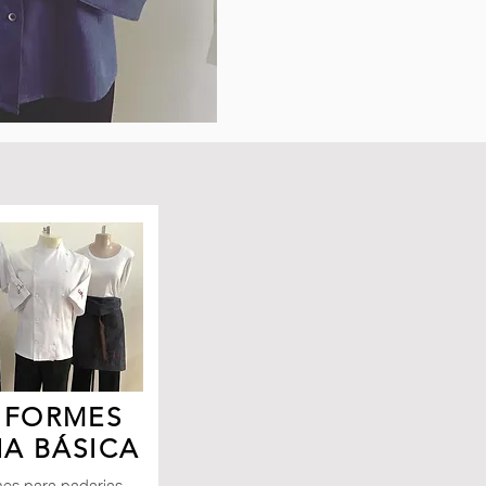
IFORMES
HA BÁSICA
mes para padarias,