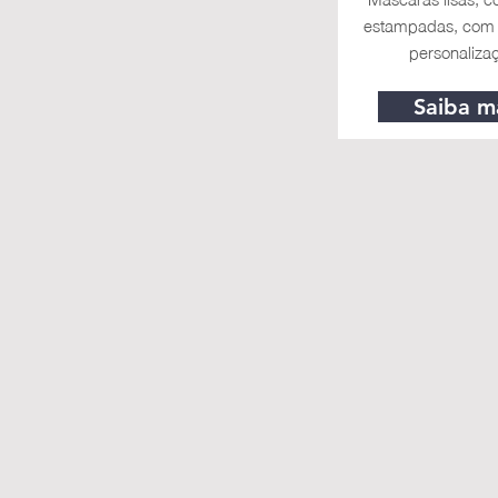
estampadas, com
personaliza
Saiba m