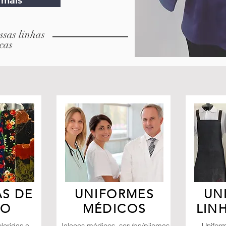
 mais
sas linhas
cas
S DE
UNIFORMES
UN
DO
MÉDICOS
LIN
loridas e
Jalecos médicos, scrubs/pijamas
Unifor