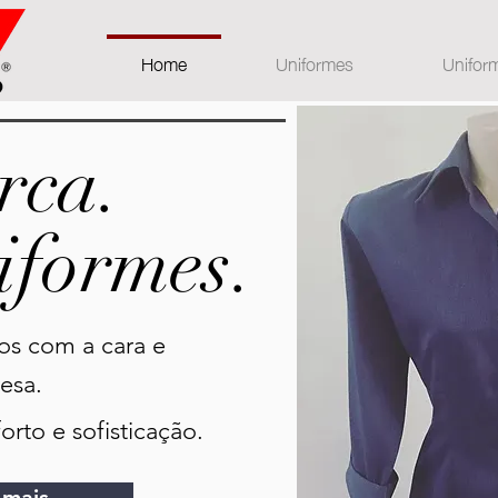
Home
Uniformes
Unifor
rca.
iformes.
os com a cara e
esa.
rto e sofisticação.