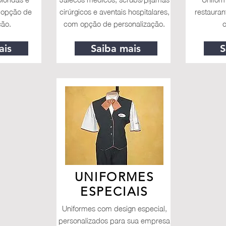
 opção de
cirúrgicos e aventais hospitalares,
restaurant
ção.
com opção de personalização.
o
ais
Saiba mais
S
UNIFORMES
ESPECIAIS
Uniformes com design especial,
personalizados para sua empresa