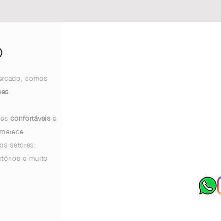
O
ercado, somos
mes
mes
confortáveis
e
 merece.
os setores:
itórios e muito