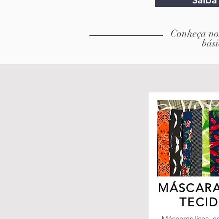
Saiba
Conheça nos
bási
MÁSCARA
TECI
Máscaras lisas, co